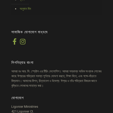
অনুদান দিন
সামাজিক যোগাযোগ মাধ্যমে
লিগনিয়্যার বাংলা
আমরা ডঃ আর. সি. স্প্রৌল এর টিচিং ফেলোশিপ। আমরা সম্ভাব্য অধিক সংখ্যক লোকের
কাছে ঈশ্বরের পবিত্রতা সমস্ত পূর্ণতায় ঘোষণা করতে, শিক্ষা দিতে, এবং পক্ষে-দাঁড়াতে
বিদ্যমান। আমাদের মিশন, চিত্তাবেগ ও উদ্দেশ্য: ঈশ্বর ও তাঁর পবিত্রতা বিষয়ক জ্ঞানে
বৃদ্ধিতে লোকদের সাহায্য করা।
যোগাযোগ
Ligonier Ministries
421 Ligonier Ct.