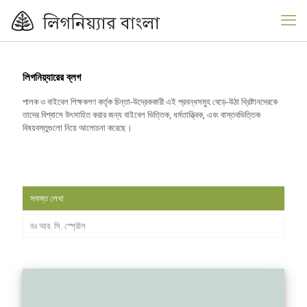
লিগনিয়্যারের ব্লগ
পালক ও বাইবেল শিক্ষকগণ কর্তৃক চিন্তা-উদ্রেককারী এই প্রবন্ধসমুহ বেড়ে-উঠা খ্রিষ্টানদেরকে
তাদের বিশ্বাসে উৎসাহিত করার জন্য বাইবেল ভিত্তিক, ধর্মতাত্ত্বিক, এবং বাস্তবভিত্তিক
বিষয়বস্তুগুলো নিয়ে আলোচনা করেছে।
সমস্ত লেখা
ডঃ আর. সি. স্প্রৌল