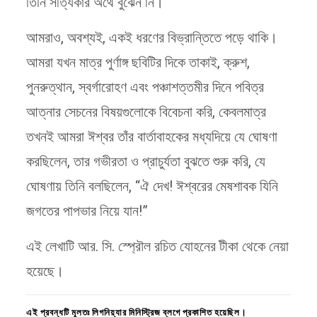
তিনি সত্যিকার অর্থে বুঝেন নি।
আমরাও, অবশ্যই, একই ধরণের বিভ্রান্তিতে পড়ে থাকি।
আমরা যখন মাত্র পুর্ণাঙ্গ ছবিটির দিকে তাকাই, ক্রুশ,
পুনরুত্থান, স্বর্গারোহণ এবং পঞ্চাশত্তমীর দিনে পবিত্র
আত্নার সেচনের বিষয়গুলোকে বিবেচনা করি, কেবলমাত্র
তখনই আমরা ঈশ্বর তাঁর বার্তাবাহকের মধ্যদিয়ে যে ঘোষণা
করছিলেন, তার গভীরতা ও প্রাচুর্যতা বুঝতে শুরু করি, যে
ঘোষণায় তিনি বলছিলেন, “ঐ দেখ! ঈশ্বরের মেষশাবক যিনি
জগতের পাপভার নিয়ে যান!”
এই লেখাটি আর. সি. স্প্রৌল রচিত যোহনের টীকা থেকে নেয়া
হয়েছে।
এই প্রবন্ধটি মূলতঃ লিগনিয়্যার
মিনিস্ট্রিজ ব্লগে প্রকাশিত হয়েছিল
।