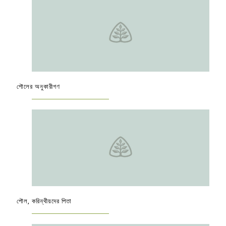
পৌলের অনুকারীগণ
পৌল, করিন্থীয়দের পিতা