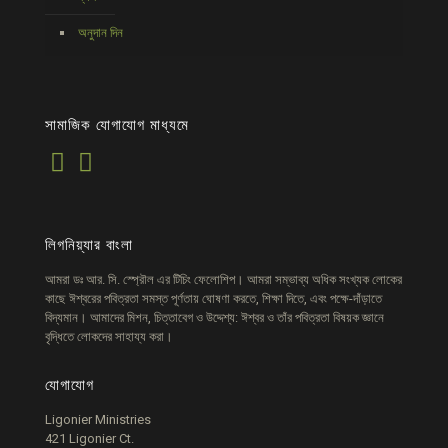
অনুদান দিন
সামাজিক যোগাযোগ মাধ্যমে
লিগনিয়্যার বাংলা
আমরা ডঃ আর. সি. স্প্রৌল এর টিচিং ফেলোশিপ। আমরা সম্ভাব্য অধিক সংখ্যক লোকের
কাছে ঈশ্বরের পবিত্রতা সমস্ত পূর্ণতায় ঘোষণা করতে, শিক্ষা দিতে, এবং পক্ষে-দাঁড়াতে
বিদ্যমান। আমাদের মিশন, চিত্তাবেগ ও উদ্দেশ্য: ঈশ্বর ও তাঁর পবিত্রতা বিষয়ক জ্ঞানে
বৃদ্ধিতে লোকদের সাহায্য করা।
যোগাযোগ
Ligonier Ministries
421 Ligonier Ct.