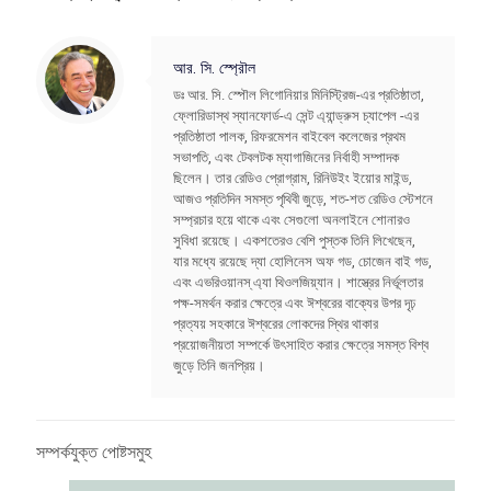
আর. সি. স্প্রৌল
ডঃ আর. সি. স্পৌল লিগোনিয়ার মিনিস্ট্রিজ-এর প্রতিষ্ঠাতা,
ফ্লোরিডাস্থ স্যানফোর্ড-এ সেন্ট এ্যান্ড্রুস চ্যাপেল -এর
প্রতিষ্ঠাতা পালক, রিফরমেশন বাইবেল কলেজের প্রথম
সভাপতি, এবং টেবলটক ম্যাগাজিনের নির্বাহী সম্পাদক
ছিলেন। তার রেডিও প্রোগ্রাম, রিনিউইং ইয়োর মাইন্ড,
আজও প্রতিদিন সমস্ত পৃথিবী জুড়ে, শত-শত রেডিও স্টেশনে
সম্প্রচার হয়ে থাকে এবং সেগুলো অনলাইনে শোনারও
সুবিধা রয়েছে। একশতেরও বেশি পুস্তক তিনি লিখেছেন,
যার মধ্যে রয়েছে দ্যা হোলিনেস অফ গড, চোজেন বাই গড,
এবং এভরিওয়ানস্‌ এ্যা থিওলজিয়্যান। শাস্ত্রের নির্ভূলতার
পক্ষ-সমর্থন করার ক্ষেত্রে এবং ঈশ্বরের বাক্যের উপর দৃঢ়
প্রত্যয় সহকারে ঈশ্বরের লোকদের স্থির থাকার
প্রয়োজনীয়তা সম্পর্কে উৎসাহিত করার ক্ষেত্রে সমস্ত বিশ্ব
জুড়ে তিনি জনপ্রিয়।
সম্পর্কযুক্ত পোষ্টসমুহ